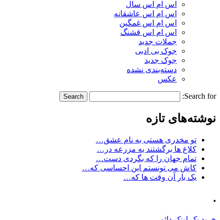
اس ام اس سال
اس ام اس عاشقانه
اس ام اس غمگین
اس ام اس قشنگ
جملات جدید
جوک بی ادبی
جوک جدید
دسته‌بندی نشده
عکس
Search for:
نوشته‌های تازه
تو مخدری هستی به نام عشق…
کلاغ ها برگشتند به مزرعه در…
تمام جهان را که بگردی دست…
کاش می تونستم این احساسی که…
یک بار آن وقت ها که…
.
خرید بک لینک دائمی