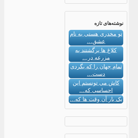
نوشته‌های تازه
تو مخدری هستی به نام
عشق…
کلاغ ها برگشتند به
مزرعه در…
تمام جهان را که بگردی
دست…
کاش می تونستم این
احساسی که…
یک بار آن وقت ها که…