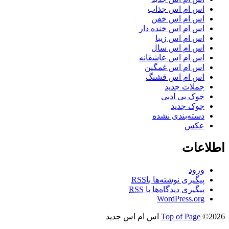
اس ام اس جذاب
اس ام اس خفن
اس ام اس خنده دار
اس ام اس زیبا
اس ام اس سال
اس ام اس عاشقانه
اس ام اس غمگین
اس ام اس قشنگ
جملات جدید
جوک بی ادبی
جوک جدید
دسته‌بندی نشده
عکس
اطلاعات
ورود
پیگیری نوشته‌ها با
RSS
پیگیری دیدگاه‌ها با
RSS
WordPress.org
©2026 اس ام اس جدید
Top of Page