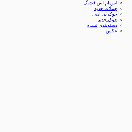
اس ام اس قشنگ
جملات جدید
جوک بی ادبی
جوک جدید
دسته‌بندی نشده
عکس