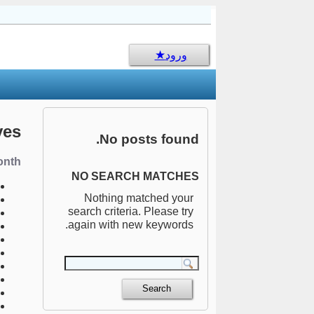
sms جالب
ورود
ves
No posts found.
nth:
NO SEARCH MATCHES
Nothing matched your
search criteria. Please try
again with new keywords.