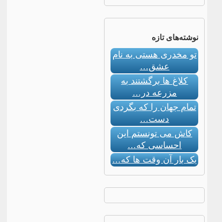
نوشته‌های تازه
تو مخدری هستی به نام
عشق…
کلاغ ها برگشتند به
مزرعه در…
تمام جهان را که بگردی
دست…
کاش می تونستم این
احساسی که…
یک بار آن وقت ها که…