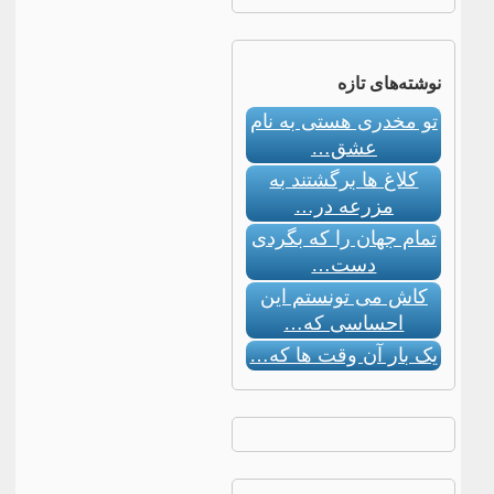
نوشته‌های تازه
تو مخدری هستی به نام
عشق…
کلاغ ها برگشتند به
مزرعه در…
تمام جهان را که بگردی
دست…
کاش می تونستم این
احساسی که…
یک بار آن وقت ها که…