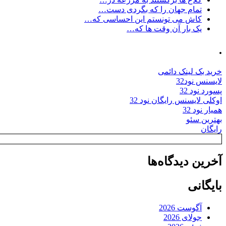
تمام جهان را که بگردی دست…
کاش می تونستم این احساسی که…
یک بار آن وقت ها که…
.
خرید بک لینک دائمی
لایسنس نود32
پسورد نود 32
اوکلی لایسنس رایگان نود 32
همیار نود 32
بهترین سئو
رایگان
آخرین دیدگاه‌ها
بایگانی
آگوست 2026
جولای 2026