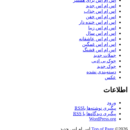
اس ام اس برای همسر
اس ام اس جدید
اس ام اس جذاب
اس ام اس خفن
اس ام اس خنده دار
اس ام اس زیبا
اس ام اس سال
اس ام اس عاشقانه
اس ام اس غمگین
اس ام اس قشنگ
جملات جدید
جوک بی ادبی
جوک جدید
دسته‌بندی نشده
عکس
اطلاعات
ورود
پیگیری نوشته‌ها با
RSS
پیگیری دیدگاه‌ها با
RSS
WordPress.org
©2026 اس ام اس جدید
Top of Page