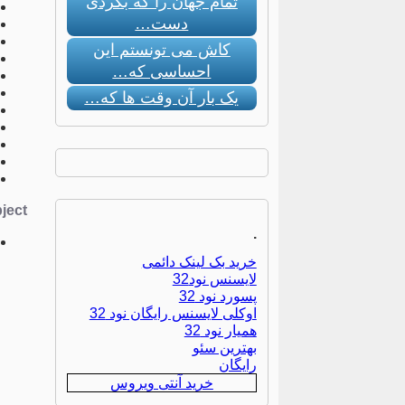
تمام جهان را که بگردی
دست…
کاش می تونستم این
احساسی که…
یک بار آن وقت ها که…
ect:
.
خرید بک لینک دائمی
لایسنس نود32
پسورد نود 32
اوکلی لایسنس رایگان نود 32
همیار نود 32
بهترین سئو
رایگان
خرید آنتی ویروس