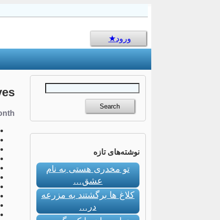
sms جالب
ورود
ves
nth:
نوشته‌های تازه
تو مخدری هستی به نام
عشق…
کلاغ ها برگشتند به مزرعه
در…