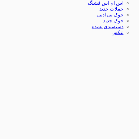
اس ام اس قشنگ
جملات جدید
جوک بی ادبی
جوک جدید
دسته‌بندی نشده
عکس