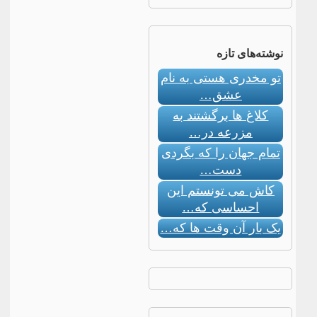
نوشته‌های تازه
تو مخدری هستی به نام
عشق…
کلاغ ها برگشتند به
مزرعه در…
تمام جهان را که بگردی
دست…
کاش می تونستم این
احساسی که…
یک بار آن وقت ها که…