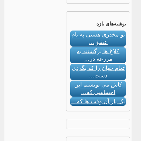
نوشته‌های تازه
تو مخدری هستی به نام
عشق…
کلاغ ها برگشتند به
مزرعه در…
تمام جهان را که بگردی
دست…
کاش می تونستم این
احساسی که…
یک بار آن وقت ها که…