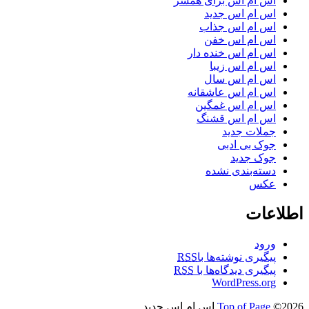
اس ام اس برای همسر
اس ام اس جدید
اس ام اس جذاب
اس ام اس خفن
اس ام اس خنده دار
اس ام اس زیبا
اس ام اس سال
اس ام اس عاشقانه
اس ام اس غمگین
اس ام اس قشنگ
جملات جدید
جوک بی ادبی
جوک جدید
دسته‌بندی نشده
عکس
اطلاعات
ورود
پیگیری نوشته‌ها با
RSS
پیگیری دیدگاه‌ها با
RSS
WordPress.org
©2026 اس ام اس جدید
Top of Page