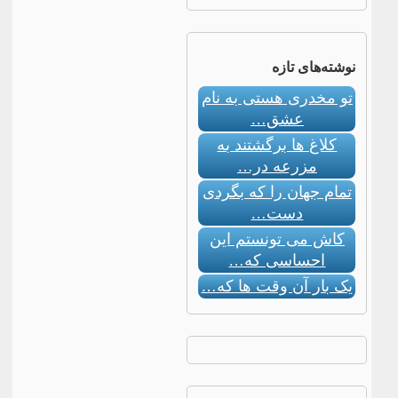
نوشته‌های تازه
تو مخدری هستی به نام
عشق…
کلاغ ها برگشتند به
مزرعه در…
تمام جهان را که بگردی
دست…
کاش می تونستم این
احساسی که…
یک بار آن وقت ها که…