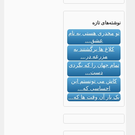
نوشته‌های تازه
تو مخدری هستی به نام
عشق…
کلاغ ها برگشتند به
مزرعه در…
تمام جهان را که بگردی
دست…
کاش می تونستم این
احساسی که…
یک بار آن وقت ها که…