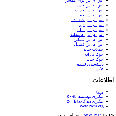
اس ام اس برای همسر
اس ام اس جدید
اس ام اس جذاب
اس ام اس خفن
اس ام اس خنده دار
اس ام اس زیبا
اس ام اس سال
اس ام اس عاشقانه
اس ام اس غمگین
اس ام اس قشنگ
جملات جدید
جوک بی ادبی
جوک جدید
دسته‌بندی نشده
عکس
اطلاعات
ورود
پیگیری نوشته‌ها با
RSS
پیگیری دیدگاه‌ها با
RSS
WordPress.org
©2026 اس ام اس جدید
Top of Page