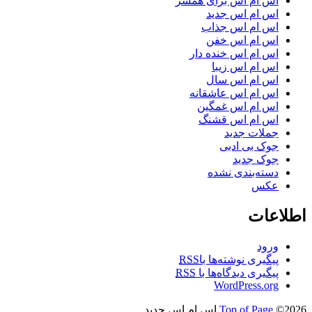
اس ام اس برای همسر
اس ام اس جدید
اس ام اس جذاب
اس ام اس خفن
اس ام اس خنده دار
اس ام اس زیبا
اس ام اس سال
اس ام اس عاشقانه
اس ام اس غمگین
اس ام اس قشنگ
جملات جدید
جوک بی ادبی
جوک جدید
دسته‌بندی نشده
عکس
اطلاعات
ورود
پیگیری نوشته‌ها با
RSS
پیگیری دیدگاه‌ها با
RSS
WordPress.org
©2026 اس ام اس جدید
Top of Page