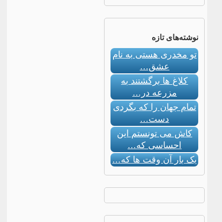
نوشته‌های تازه
تو مخدری هستی به نام
عشق…
کلاغ ها برگشتند به
مزرعه در…
تمام جهان را که بگردی
دست…
کاش می تونستم این
احساسی که…
یک بار آن وقت ها که…