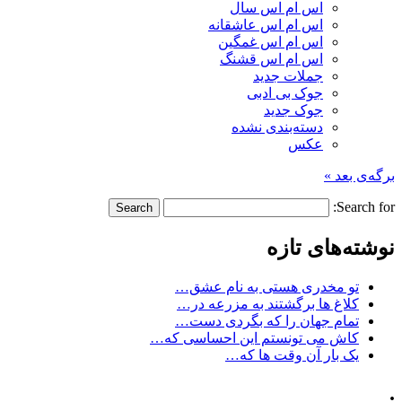
اس ام اس سال
اس ام اس عاشقانه
اس ام اس غمگین
اس ام اس قشنگ
جملات جدید
جوک بی ادبی
جوک جدید
دسته‌بندی نشده
عکس
برگه‌ی بعد »
Search for:
نوشته‌های تازه
تو مخدری هستی به نام عشق…
کلاغ ها برگشتند به مزرعه در…
تمام جهان را که بگردی دست…
کاش می تونستم این احساسی که…
یک بار آن وقت ها که…
.