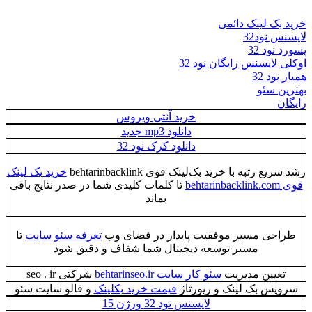
خرید بک لینک دائمی
لایسنس نود32
پسورد نود 32
اوکلی لایسنس رایگان نود 32
همیار نود 32
بهترین سئو
رایگان
خرید آنتی ویروس
دانلود mp3 جدید
دانلود کرک نود 32
رشد سریع رتبه با خرید بک‌لینک قوی behtarinbacklink
خرید بک لینک
قوی behtarinbacklink.com
تا کلمات کلیدی شما در صدر نتایج باقی
بماند
طراحی مسیر موفقیت پایدار در فضای وب
تعرفه سئو سایت
تا
مسیر توسعه دیجیتال شما شفاف و دقیق شود
تعیین مدیریت
سئو کار سایت behtarinseo.ir
شرکتی seo . ir
سرویس بک لینک و رپورتاژ
قیمت خرید بکلینک
و فالو سایت سئو
لایسنس نود 32 ورژن 15