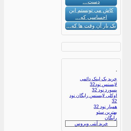
دست…
کاش می تونستم این
احساسی که…
یک بار آن وقت ها که…
.
خرید بک لینک دائمی
لایسنس نود32
پسورد نود 32
اوکلی لایسنس رایگان نود
32
همیار نود 32
بهترین سئو
رایگان
خرید آنتی ویروس