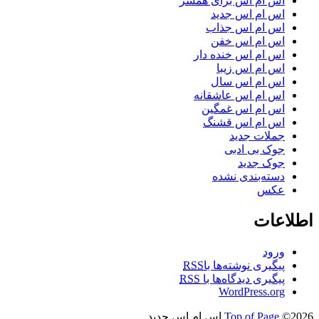
اس ام اس برای همسر
اس ام اس جدید
اس ام اس جذاب
اس ام اس خفن
اس ام اس خنده دار
اس ام اس زیبا
اس ام اس سال
اس ام اس عاشقانه
اس ام اس غمگین
اس ام اس قشنگ
جملات جدید
جوک بی ادبی
جوک جدید
دسته‌بندی نشده
عکس
اطلاعات
ورود
پیگیری نوشته‌ها با
RSS
پیگیری دیدگاه‌ها با
RSS
WordPress.org
©2026 اس ام اس جدید
Top of Page