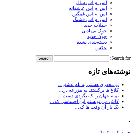
اس ام اس سال
اس ام اس عاشقانه
اس ام اس غمگین
اس ام اس قشنگ
جملات جدید
جوک بی ادبی
جوک جدید
دسته‌بندی نشده
عکس
Search for:
نوشته‌های تازه
تو مخدری هستی به نام عشق…
کلاغ ها برگشتند به مزرعه در…
تمام جهان را که بگردی دست…
کاش می تونستم این احساسی که…
یک بار آن وقت ها که…
.
خرید بک لینک دائمی