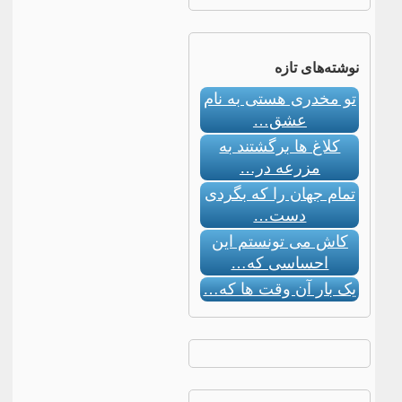
نوشته‌های تازه
تو مخدری هستی به نام
عشق…
کلاغ ها برگشتند به
مزرعه در…
تمام جهان را که بگردی
دست…
کاش می تونستم این
احساسی که…
یک بار آن وقت ها که…