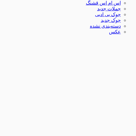
اس ام اس قشنگ
جملات جدید
جوک بی ادبی
جوک جدید
دسته‌بندی نشده
عکس