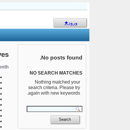
sms جالب
ورود
ves
No posts found.
nth:
NO SEARCH MATCHES
Nothing matched your
search criteria. Please try
again with new keywords.