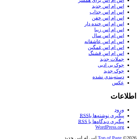
اس ام اس برای همسر
اس ام اس جدید
اس ام اس جذاب
اس ام اس خفن
اس ام اس خنده دار
اس ام اس زیبا
اس ام اس سال
اس ام اس عاشقانه
اس ام اس غمگین
اس ام اس قشنگ
جملات جدید
جوک بی ادبی
جوک جدید
دسته‌بندی نشده
عکس
اطلاعات
ورود
پیگیری نوشته‌ها با
RSS
پیگیری دیدگاه‌ها با
RSS
WordPress.org
©2026 اس ام اس جدید
Top of Page