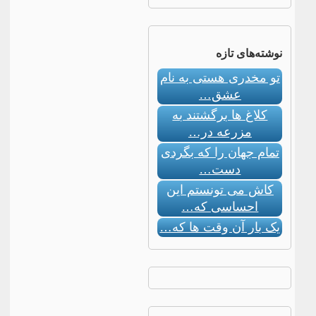
نوشته‌های تازه
تو مخدری هستی به نام
عشق…
کلاغ ها برگشتند به
مزرعه در…
تمام جهان را که بگردی
دست…
کاش می تونستم این
احساسی که…
یک بار آن وقت ها که…