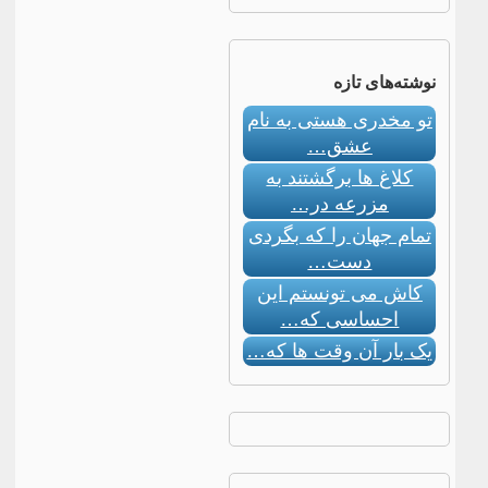
نوشته‌های تازه
تو مخدری هستی به نام
عشق…
کلاغ ها برگشتند به
مزرعه در…
تمام جهان را که بگردی
دست…
کاش می تونستم این
احساسی که…
یک بار آن وقت ها که…