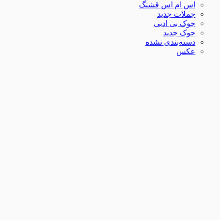
اس ام اس قشنگ
جملات جدید
جوک بی ادبی
جوک جدید
دسته‌بندی نشده
عکس