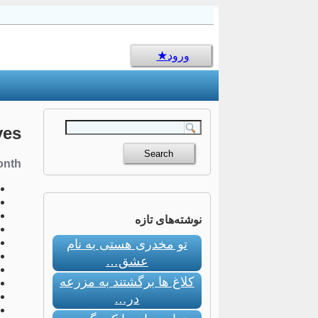
sms جالب
ورود
ves
nth:
نوشته‌های تازه
تو مخدری هستی به نام
عشق…
کلاغ ها برگشتند به مزرعه
در…