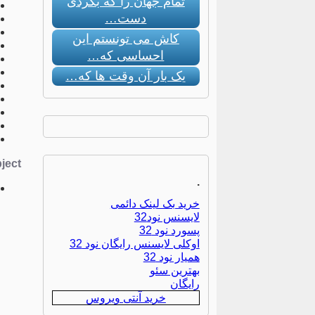
تمام جهان را که بگردی
دست…
کاش می تونستم این
احساسی که…
یک بار آن وقت ها که…
ect:
.
خرید بک لینک دائمی
لایسنس نود32
پسورد نود 32
اوکلی لایسنس رایگان نود 32
همیار نود 32
بهترین سئو
رایگان
خرید آنتی ویروس