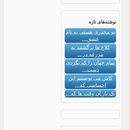
نوشته‌های تازه
تو مخدری هستی به نام
عشق…
کلاغ ها برگشتند به
مزرعه در…
تمام جهان را که بگردی
دست…
کاش می تونستم این
احساسی که…
یک بار آن وقت ها که…