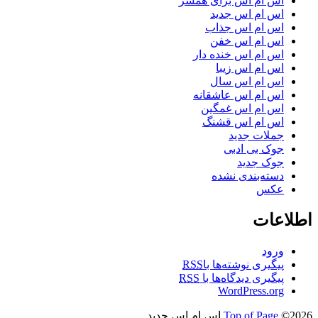
اس ام اس برای همسر
اس ام اس جدید
اس ام اس جذاب
اس ام اس خفن
اس ام اس خنده دار
اس ام اس زیبا
اس ام اس سال
اس ام اس عاشقانه
اس ام اس غمگین
اس ام اس قشنگ
جملات جدید
جوک بی ادبی
جوک جدید
دسته‌بندی نشده
عکس
اطلاعات
ورود
پیگیری نوشته‌ها با
RSS
پیگیری دیدگاه‌ها با
RSS
WordPress.org
©2026 اس ام اس جدید
Top of Page