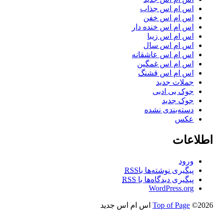
اس ام اس جذاب
اس ام اس خفن
اس ام اس خنده دار
اس ام اس زیبا
اس ام اس سال
اس ام اس عاشقانه
اس ام اس غمگین
اس ام اس قشنگ
جملات جدید
جوک بی ادبی
جوک جدید
دسته‌بندی نشده
عکس
اطلاعات
ورود
پیگیری نوشته‌ها با
RSS
پیگیری دیدگاه‌ها با
RSS
WordPress.org
©2026 اس ام اس جدید
Top of Page