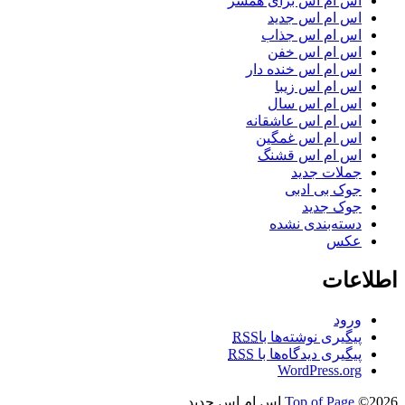
اس ام اس برای همسر
اس ام اس جدید
اس ام اس جذاب
اس ام اس خفن
اس ام اس خنده دار
اس ام اس زیبا
اس ام اس سال
اس ام اس عاشقانه
اس ام اس غمگین
اس ام اس قشنگ
جملات جدید
جوک بی ادبی
جوک جدید
دسته‌بندی نشده
عکس
اطلاعات
ورود
پیگیری نوشته‌ها با
RSS
پیگیری دیدگاه‌ها با
RSS
WordPress.org
©2026 اس ام اس جدید
Top of Page