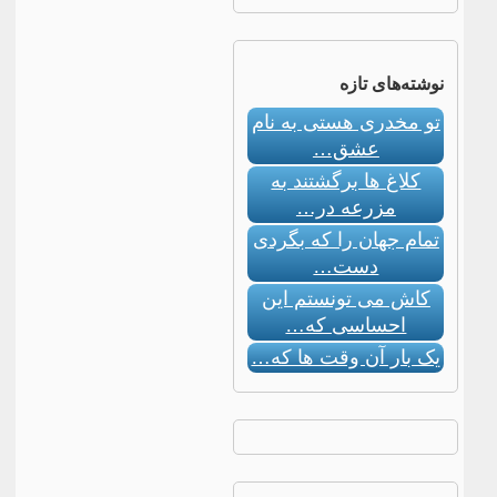
نوشته‌های تازه
تو مخدری هستی به نام
عشق…
کلاغ ها برگشتند به
مزرعه در…
تمام جهان را که بگردی
دست…
کاش می تونستم این
احساسی که…
یک بار آن وقت ها که…