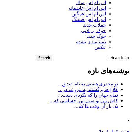
اس ام اس سال
اس ام اس عاشقانه
اس ام اس غمگین
اس ام اس قشنگ
جملات جدید
جوک بی ادبی
جوک جدید
دسته‌بندی نشده
عکس
Search for:
نوشته‌های تازه
تو مخدری هستی به نام عشق…
کلاغ ها برگشتند به مزرعه در…
تمام جهان را که بگردی دست…
کاش می تونستم این احساسی که…
یک بار آن وقت ها که…
.
خرید بک لینک دائمی