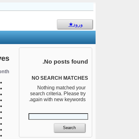
sms جالب
ورود
ves
No posts found.
nth:
NO SEARCH MATCHES
Nothing matched your
search criteria. Please try
again with new keywords.