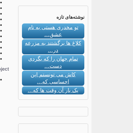
نوشته‌های تازه
تو مخدری هستی به نام
عشق…
کلاغ ها برگشتند به مزرعه
در…
تمام جهان را که بگردی
دست…
ect:
کاش می تونستم این
احساسی که…
یک بار آن وقت ها که…