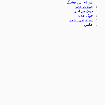
اس ام اس قشنگ
جملات جدید
جوک بی ادبی
جوک جدید
دسته‌بندی نشده
عکس