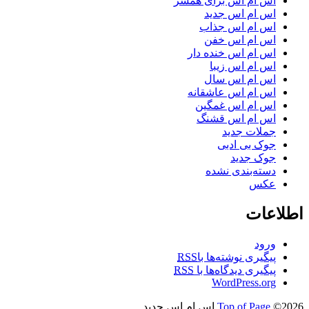
اس ام اس برای همسر
اس ام اس جدید
اس ام اس جذاب
اس ام اس خفن
اس ام اس خنده دار
اس ام اس زیبا
اس ام اس سال
اس ام اس عاشقانه
اس ام اس غمگین
اس ام اس قشنگ
جملات جدید
جوک بی ادبی
جوک جدید
دسته‌بندی نشده
عکس
اطلاعات
ورود
پیگیری نوشته‌ها با
RSS
پیگیری دیدگاه‌ها با
RSS
WordPress.org
©2026 اس ام اس جدید
Top of Page