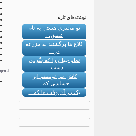
نوشته‌های تازه
تو مخدری هستی به نام
عشق…
کلاغ ها برگشتند به مزرعه
در…
تمام جهان را که بگردی
دست…
ect:
کاش می تونستم این
احساسی که…
یک بار آن وقت ها که…