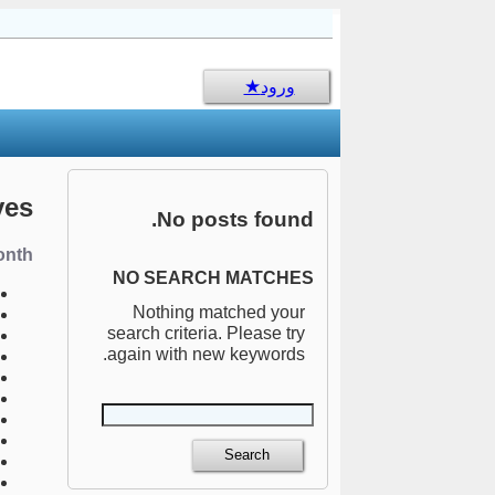
sms جالب
ورود
ves
No posts found.
nth:
NO SEARCH MATCHES
Nothing matched your
search criteria. Please try
again with new keywords.