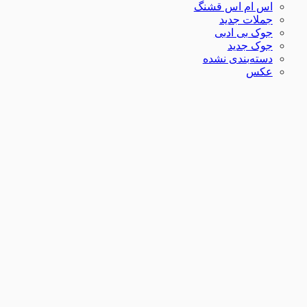
اس ام اس قشنگ
جملات جدید
جوک بی ادبی
جوک جدید
دسته‌بندی نشده
عکس