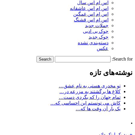
اس ام اس سال
اس ام اس عاشقانه
اس ام اس غمگین
اس ام اس قشنگ
جملات جدید
جوک بی ادبی
جوک جدید
دسته‌بندی نشده
عکس
Search for:
نوشته‌های تازه
تو مخدری هستی به نام عشق…
کلاغ ها برگشتند به مزرعه در…
تمام جهان را که بگردی دست…
کاش می تونستم این احساسی که…
یک بار آن وقت ها که…
.
خرید بک لینک دائمی