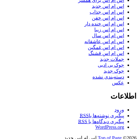
اس ام اس برای همسر
اس ام اس جدید
اس ام اس جذاب
اس ام اس خفن
اس ام اس خنده دار
اس ام اس زیبا
اس ام اس سال
اس ام اس عاشقانه
اس ام اس غمگین
اس ام اس قشنگ
جملات جدید
جوک بی ادبی
جوک جدید
دسته‌بندی نشده
عکس
اطلاعات
ورود
پیگیری نوشته‌ها با
RSS
پیگیری دیدگاه‌ها با
RSS
WordPress.org
©2026 اس ام اس جدید
Top of Page