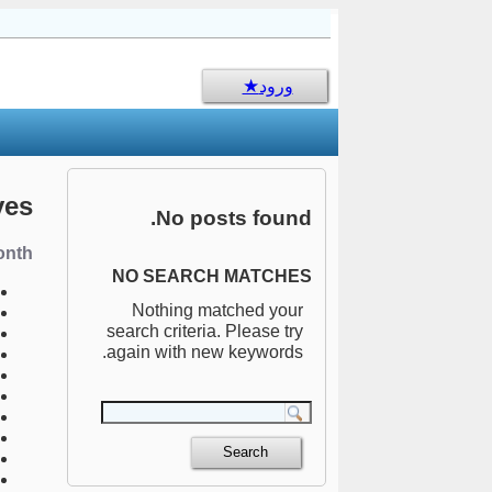
sms جالب
ورود
ves
No posts found.
nth:
NO SEARCH MATCHES
Nothing matched your
search criteria. Please try
again with new keywords.