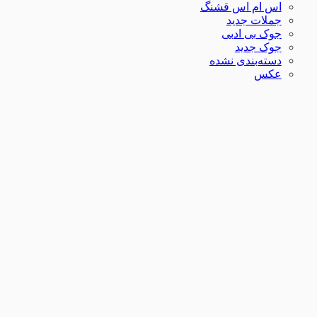
اس ام اس قشنگ
جملات جدید
جوک بی ادبی
جوک جدید
دسته‌بندی نشده
عکس