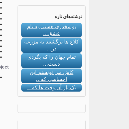
نوشته‌های تازه
تو مخدری هستی به نام
عشق…
کلاغ ها برگشتند به مزرعه
در…
تمام جهان را که بگردی
دست…
ect:
کاش می تونستم این
احساسی که…
یک بار آن وقت ها که…