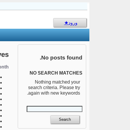
sms جالب
ورود
ves
No posts found.
nth:
NO SEARCH MATCHES
Nothing matched your
search criteria. Please try
again with new keywords.