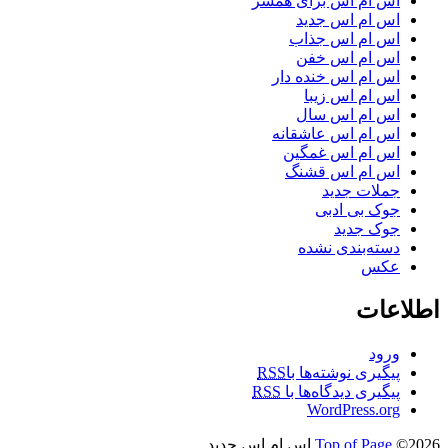
اس ام اس برای همسر
اس ام اس جدید
اس ام اس جذاب
اس ام اس خفن
اس ام اس خنده دار
اس ام اس زیبا
اس ام اس سال
اس ام اس عاشقانه
اس ام اس غمگین
اس ام اس قشنگ
جملات جدید
جوک بی ادبی
جوک جدید
دسته‌بندی نشده
عکس
اطلاعات
ورود
پیگیری نوشته‌ها با
RSS
پیگیری دیدگاه‌ها با
RSS
WordPress.org
©2026 اس ام اس جدید
Top of Page