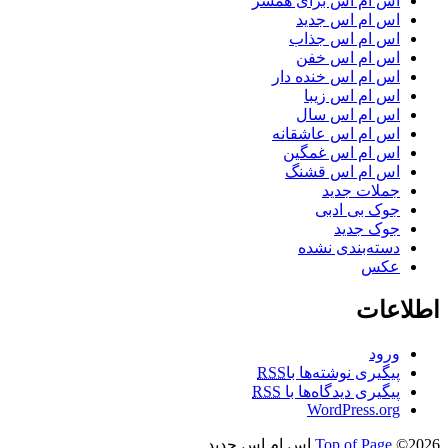
اس ام اس برای همسر
اس ام اس جدید
اس ام اس جذاب
اس ام اس خفن
اس ام اس خنده دار
اس ام اس زیبا
اس ام اس سال
اس ام اس عاشقانه
اس ام اس غمگین
اس ام اس قشنگ
جملات جدید
جوک بی ادبی
جوک جدید
دسته‌بندی نشده
عکس
اطلاعات
ورود
پیگیری نوشته‌ها با
RSS
پیگیری دیدگاه‌ها با
RSS
WordPress.org
©2026 اس ام اس جدید
Top of Page