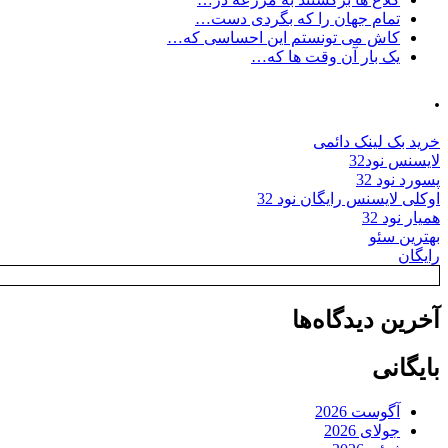
تمام جهان را که بگردی دست…
کاش می تونستم این احساسی که…
یک بار آن وقت ها که…
.
خرید بک لینک دائمی
لایسنس نود32
پسورد نود 32
اوکلی لایسنس رایگان نود 32
همیار نود 32
بهترین سئو
رایگان
آخرین دیدگاه‌ها
بایگانی
آگوست 2026
جولای 2026