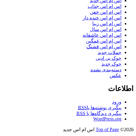
اس ام اس جدید
اس ام اس جذاب
اس ام اس خفن
اس ام اس خنده دار
اس ام اس زیبا
اس ام اس سال
اس ام اس عاشقانه
اس ام اس غمگین
اس ام اس قشنگ
جملات جدید
جوک بی ادبی
جوک جدید
دسته‌بندی نشده
عکس
اطلاعات
ورود
پیگیری نوشته‌ها با
RSS
پیگیری دیدگاه‌ها با
RSS
WordPress.org
©2026 اس ام اس جدید
Top of Page