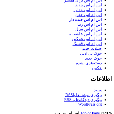
اس ام اس برای همسر
اس ام اس جدید
اس ام اس جذاب
اس ام اس خفن
اس ام اس خنده دار
اس ام اس زیبا
اس ام اس سال
اس ام اس عاشقانه
اس ام اس غمگین
اس ام اس قشنگ
جملات جدید
جوک بی ادبی
جوک جدید
دسته‌بندی نشده
عکس
اطلاعات
ورود
پیگیری نوشته‌ها با
RSS
پیگیری دیدگاه‌ها با
RSS
WordPress.org
©2026 اس ام اس جدید
Top of Page