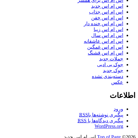
اس ام اس برای همسر
اس ام اس جدید
اس ام اس جذاب
اس ام اس خفن
اس ام اس خنده دار
اس ام اس زیبا
اس ام اس سال
اس ام اس عاشقانه
اس ام اس غمگین
اس ام اس قشنگ
جملات جدید
جوک بی ادبی
جوک جدید
دسته‌بندی نشده
عکس
اطلاعات
ورود
پیگیری نوشته‌ها با
RSS
پیگیری دیدگاه‌ها با
RSS
WordPress.org
©2026 اس ام اس جدید
Top of Page