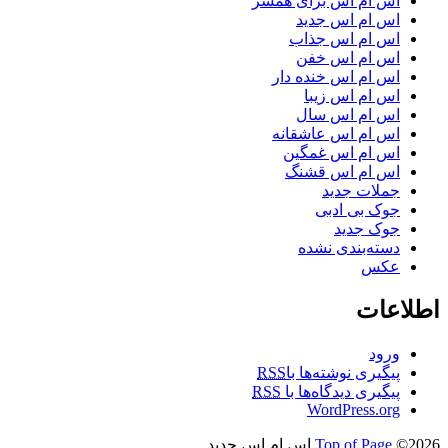
اس ام اس برای همسر
اس ام اس جدید
اس ام اس جذاب
اس ام اس خفن
اس ام اس خنده دار
اس ام اس زیبا
اس ام اس سال
اس ام اس عاشقانه
اس ام اس غمگین
اس ام اس قشنگ
جملات جدید
جوک بی ادبی
جوک جدید
دسته‌بندی نشده
عکس
اطلاعات
ورود
پیگیری نوشته‌ها با
RSS
پیگیری دیدگاه‌ها با
RSS
WordPress.org
©2026 اس ام اس جدید
Top of Page