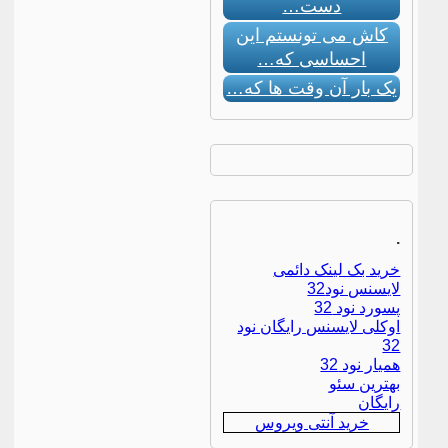
دست…
کاش می تونستم این
احساسی که…
یک بار آن وقت ها که…
.
خرید بک لینک دائمی
لایسنس نود32
پسورد نود 32
اوکلی لایسنس رایگان نود
32
همیار نود 32
بهترین سئو
رایگان
خرید آنتی ویروس