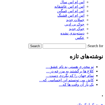
اس ام اس سال
اس ام اس عاشقانه
اس ام اس غمگین
اس ام اس قشنگ
جملات جدید
جوک بی ادبی
جوک جدید
دسته‌بندی نشده
عکس
Search for:
نوشته‌های تازه
تو مخدری هستی به نام عشق…
کلاغ ها برگشتند به مزرعه در…
تمام جهان را که بگردی دست…
کاش می تونستم این احساسی که…
یک بار آن وقت ها که…
.
خرید بک لینک دائمی