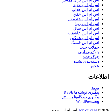
اس ام اس برای همسر
اس ام اس جدید
اس ام اس جذاب
اس ام اس خفن
اس ام اس خنده دار
اس ام اس زیبا
اس ام اس سال
اس ام اس عاشقانه
اس ام اس غمگین
اس ام اس قشنگ
جملات جدید
جوک بی ادبی
جوک جدید
دسته‌بندی نشده
عکس
اطلاعات
ورود
پیگیری نوشته‌ها با
RSS
پیگیری دیدگاه‌ها با
RSS
WordPress.org
©2026 اس ام اس جدید
Top of Page