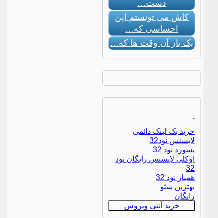
دست…
کاش می تونستم این
احساسی که…
یک بار آن وقت ها که…
.
خرید بک لینک دائمی
لایسنس نود32
پسورد نود 32
اوکلی لایسنس رایگان نود
32
همیار نود 32
بهترین سئو
رایگان
خرید آنتی ویروس